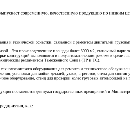
выпускает современную, качественную продукцию по низким це
вания и технической оснастки, связанной с ремонтом двигателей грузо
азой. Это производственные площади более 3000 м2, станочный парк: то
арке конструкций выполняются в полуавтоматическом режиме в среде защ
техническим регламентом Таможенного Союза (ТР и ТС).
е технологического оборудования для ремонта и технического обслуживан
ния, установки для мойки деталей, узлов, агрегатов, стенд для снятия
очное оборудование, стенд для проверки колес грузовых автомобилей на 
дукция поставляется для нужд государственных предприятий и Министер
едприятия, как: